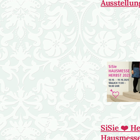
Ausstellun
SiSie ❤️ H
Hausmesse