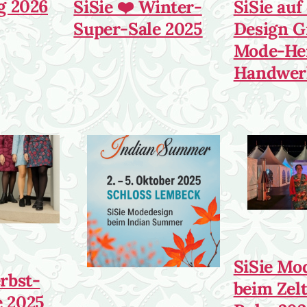
g 2026
SiSie ❤️ Winter-
SiSie au
Super-Sale 2025
Design G
Mode-He
Handwer
SiSie Mo
erbst-
beim Zelt
 2025