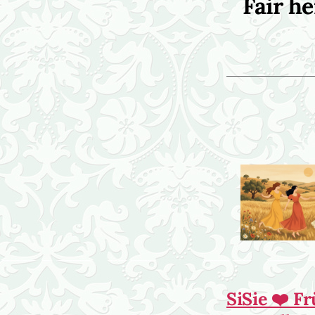
Fair h
SiSie ❤️ F