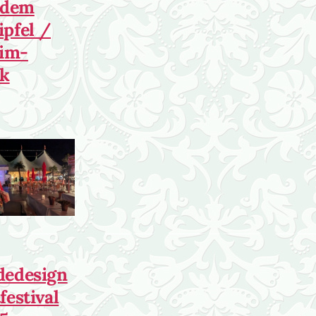
f dem
ipfel /
im-
k
dedesign
festival