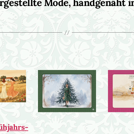
ergestellte Mode, handgenäht i
rühjahrs-